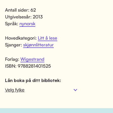
Antall sider: 62
Utgivelsesår: 2013
Språk:
nynorsk
Hovedkategori:
Litt å lese
Sjanger:
skjønnlitteratur
Forlag:
Wigestrand
ISBN: 9788281401525
Lån boka på ditt bibliotek: