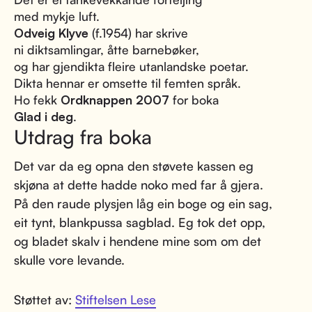
med mykje luft.
Odveig Klyve
(f.1954) har skrive
ni diktsamlingar, åtte barnebøker,
og har gjendikta fleire utanlandske poetar.
Dikta hennar er omsette til femten språk.
Ho fekk
Ordknappen 2007
for boka
Glad i deg
.
Utdrag fra boka
Det var da eg opna den støvete kassen eg
skjøna at dette hadde noko med far å gjera.
På den raude plysjen låg ein boge og ein sag,
eit tynt, blankpussa sagblad. Eg tok det opp,
og bladet skalv i hendene mine som om det
skulle vore levande.
Støttet av:
Stiftelsen Lese