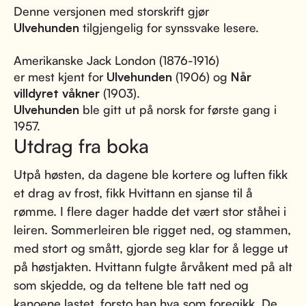
Denne versjonen med storskrift gjør
Ulvehunden
tilgjengelig for synssvake lesere.
Amerikanske Jack London (1876-1916)
er mest kjent for
Ulvehunden
(1906) og
Når
villdyret våkner
(1903).
Ulvehunden
ble gitt ut på norsk for første gang i
1957.
Utdrag fra boka
Utpå høsten, da dagene ble kortere og luften fikk
et drag av frost, fikk Hvittann en sjanse til å
rømme. I flere dager hadde det vært stor ståhei i
leiren. Sommerleiren ble rigget ned, og stammen,
med stort og smått, gjorde seg klar for å legge ut
på høstjakten. Hvittann fulgte årvåkent med på alt
som skjedde, og da teltene ble tatt ned og
kanoene lastet, forsto han hva som foregikk. De