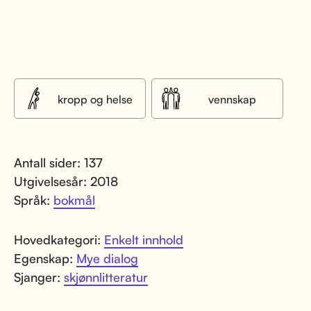
kropp og helse
vennskap
Antall sider: 137
Utgivelsesår: 2018
Språk:
bokmål
Hovedkategori:
Enkelt innhold
Egenskap:
Mye dialog
Sjanger:
skjønnlitteratur