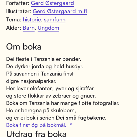
Forfatter:
Gerd Østergaard
Illustratør:
Gerd Østergaard m.fl
Tema:
historie
,
samfunn
Alder:
Barn
,
Ungdom
Om boka
Dei fleste i Tanzania er bønder.
De dyrker jorda og held husdyr.
På savannen i Tanzania finst
digre nasjonalparkar.
Her lever elefanter, løver og sjiraffar
og store flokkar av zebraer og gnuer.
Boka om Tanzania har mange flotte fotografiar.
Ho er beregna på skuleborn,
og er ei bok i serien
Dei små fagbøkene.
Boka finst óg på bokmål.
Utdrag fra boka