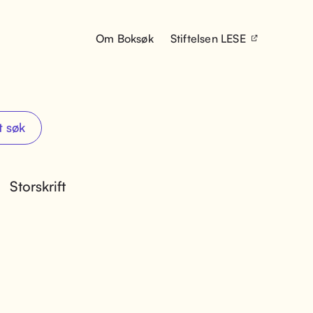
Om Boksøk
Stiftelsen LESE
t søk
Storskrift