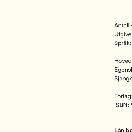
Antall 
Utgive
Språk
Hoved
Egens
Sjang
Forlag
ISBN:
Lån bo