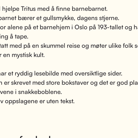
l hjelpe Tritus med å finne barnebarnet.
arnet bærer et gullsmykke, dagens stjerne.
or alene på et barnehjem i Oslo på 193-tallet og h
ing å tape.
r tatt med på en skummel reise og møter ulike folk
r en mystisk kult.
ar et ryddig lesebilde med oversiktlige sider.
n er skrevet med store bokstaver og det er god plas
vene i snakkeboblene.
av oppslagene er uten tekst.