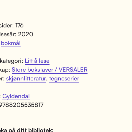
sider: 176
lsesår: 2020
:
bokmål
kategori:
Litt å lese
kap:
Store bokstaver / VERSALER
er:
skjønnlitteratur
,
tegneserier
:
Gyldendal
 9788205535817
ka på ditt bibliotek: