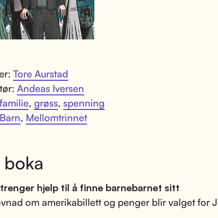
ter:
Tore Aurstad
atør:
Andeas Iversen
familie
,
grøss
,
spenning
Barn
,
Mellomtrinnet
 boka
 trenger hjelp til å finne barnebarnet sitt
vnad om amerikabillett og penger blir valget for 