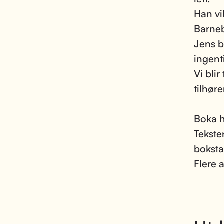
Han vi
Barneb
Jens b
ingent
Vi bli
tilhøre
Boka h
Tekste
boksta
Flere 