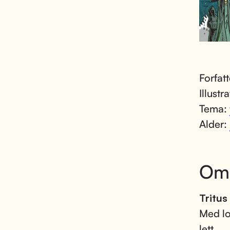
Forfat
Illustr
Tema:
Alder:
Om
Tritus
Med lo
lett.