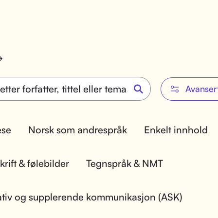
Avanser
lese
Norsk som andrespråk
Enkelt innhold
rift & følebilder
Tegnspråk & NMT
ativ og supplerende kommunikasjon (ASK)