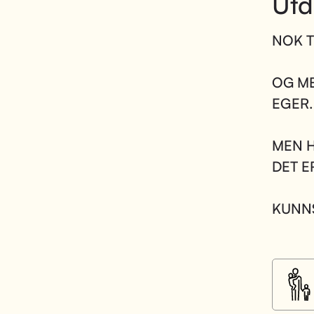
Utd
NOK T
OG ME
EGER.
MEN H
DET E
KUNNS