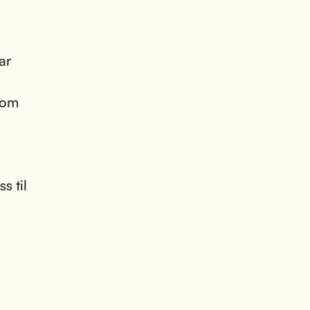
ar
 som
s til