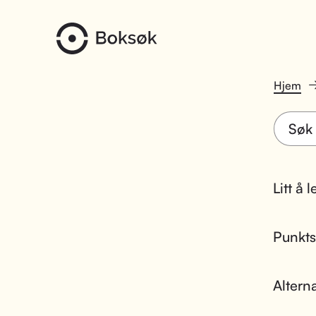
Hjem
Litt å 
Punktsk
Altern