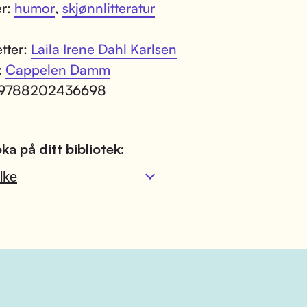
er:
humor
,
skjønnlitteratur
tter:
Laila Irene Dahl Karlsen
:
Cappelen Damm
 9788202436698
ka på ditt bibliotek:
lke