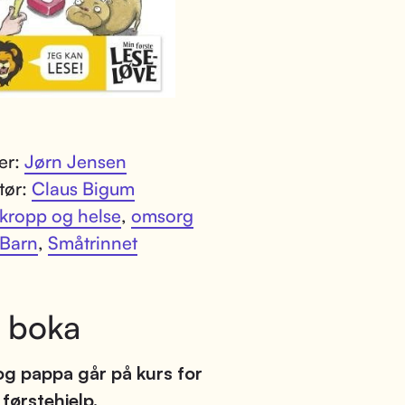
ter:
Jørn Jensen
atør:
Claus Bigum
kropp og helse
,
omsorg
Barn
,
Småtrinnet
 boka
og pappa går på kurs for
 førstehjelp.