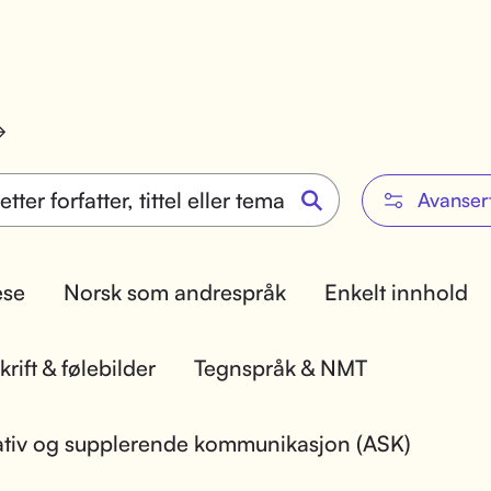
Avanser
lese
Norsk som andrespråk
Enkelt innhold
rift & følebilder
Tegnspråk & NMT
ativ og supplerende kommunikasjon (ASK)