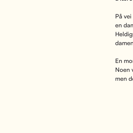
På vei
en dam
Heldig
damen
En mo
Noen v
men de