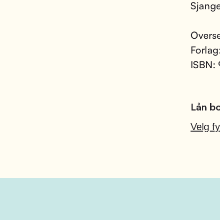
Sjang
Overse
Forlag
ISBN:
Lån bo
Velg fy