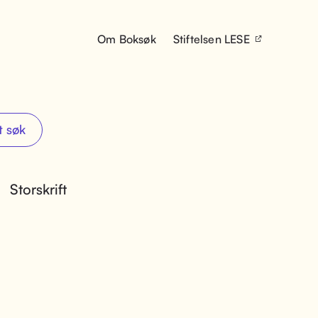
Om Boksøk
Stiftelsen LESE
t søk
Storskrift