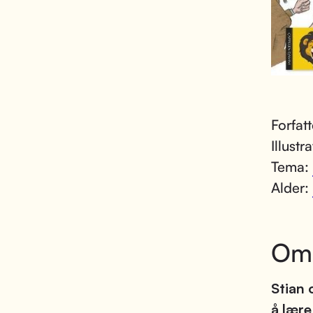
Forfat
Illustr
Tema:
Alder:
Om
Stian 
å lære