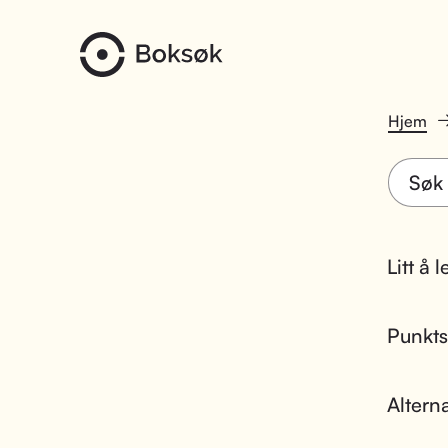
Hjem
Litt å 
Punktsk
Altern