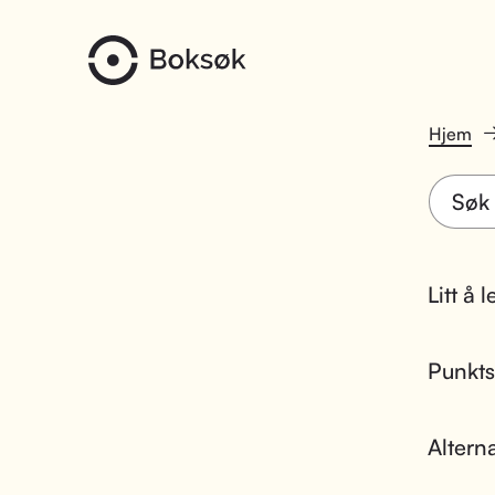
Hjem
Litt å 
Punktsk
Altern