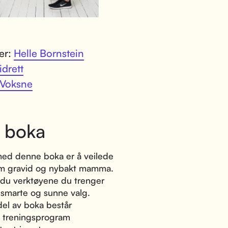
ter:
Helle Bornstein
idrett
Voksne
 boka
med denne boka er å veilede
m gravid og nybakt mamma.
 du verktøyene du trenger
a smarte og sunne valg.
del av boka består
e treningsprogram