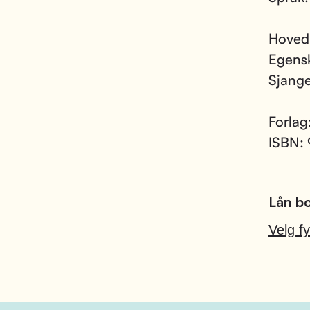
Hoved
Egens
Sjang
Forlag
ISBN:
Lån bo
Velg fy