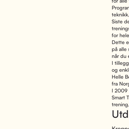
for alle
Progra
teknikk
Siste d
trening
for hel
Dette e
på alle
når du 
I tilleg
og enkl
Helle B
fra Nor
I 2009 
Smart T
trening,
Utd
Kroppe