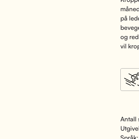
månede
på led
bevege
og red
vil kr
Antall
Utgive
Språk