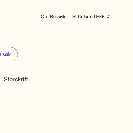
Om Boksøk
Stiftelsen LESE
t søk
Storskrift