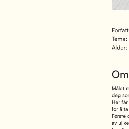
Forfat
Tema:
Alder:
Om
Målet 
deg so
Her får
for å t
Første 
av ulik