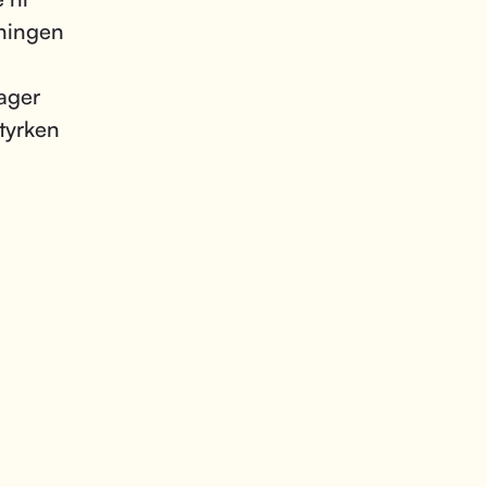
tningen
lager
tyrken