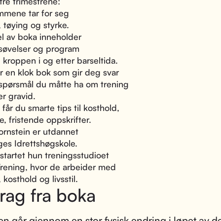
 tre trimestrene:
mmene tar for seg
, tøying og styrke.
el av boka inneholder
søvelser og program
e kroppen i og etter barseltida.
r en klok bok som gir deg svar
 spørsmål du måtte ha om trening
er gravid.
g får du smarte tips til kosthold,
e, fristende oppskrifter.
ornstein er utdannet
ges Idrettshøgskole.
startet hun treningsstudioet
rening, hvor de arbeider med
 kosthold og livsstil.
rag fra boka
n går gjennom en stor fysisk endring i løpet av de