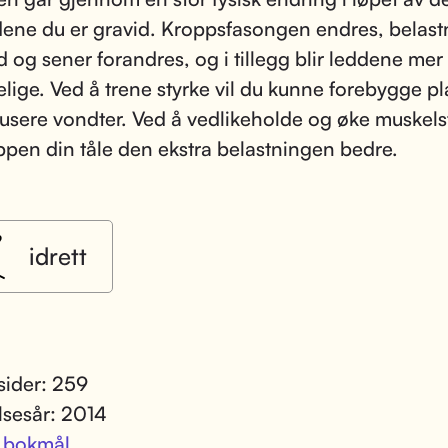
ne du er gravid. Kroppsfasongen endres, belas
d og sener forandres, og i tillegg blir leddene mer
lige. Ved å trene styrke vil du kunne forebygge p
usere vondter. Ved å vedlikeholde og øke muskels
oppen din tåle den ekstra belastningen bedre.
idrett
 sider: 259
lsesår: 2014
:
bokmål