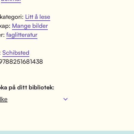
kategori:
Litt å lese
kap:
Mange bilder
er:
faglitteratur
:
Schibsted
 9788251681438
ka på ditt bibliotek:
lke