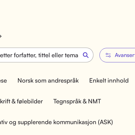
Avanser
lese
Norsk som andrespråk
Enkelt innhold
rift & følebilder
Tegnspråk & NMT
ativ og supplerende kommunikasjon (ASK)