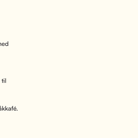
 med
til
åkkafé.