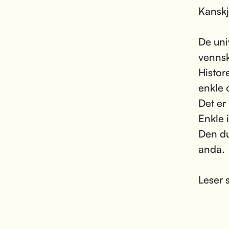
Kanskj
De uni
vennsk
Histor
enkle 
Det er 
Enkle 
Den dus
anda.
Leser 