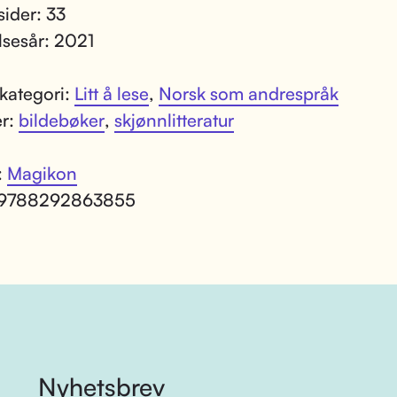
sider: 33
lsesår: 2021
kategori:
Litt å lese
,
Norsk som andrespråk
er:
bildebøker
,
skjønnlitteratur
:
Magikon
 9788292863855
Nyhetsbrev