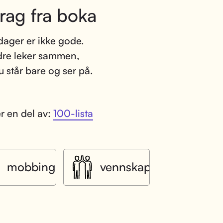
rag fra boka
ager er ikke gode.
re leker sammen,
 står bare og ser på.
r en del av:
100-lista
mobbing
vennskap