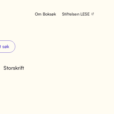
Om Boksøk
Stiftelsen LESE
t søk
Storskrift