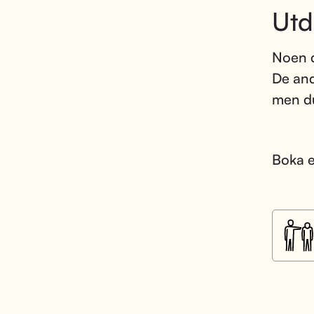
Utd
Noen d
De and
men du
Boka e