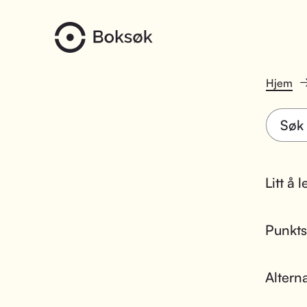
Hjem
Litt å 
Punktsk
Altern