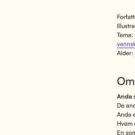
Forfat
Illustr
Tema:
venns
Alder:
Om
Anda s
De and
Anda e
Hvem e
En som