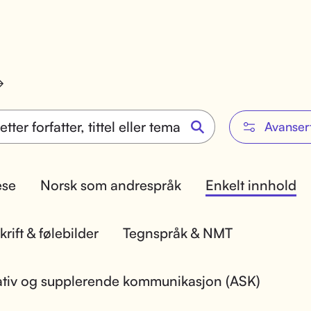
Avanser
lese
Norsk som andrespråk
Enkelt innhold
rift & følebilder
Tegnspråk & NMT
ativ og supplerende kommunikasjon (ASK)