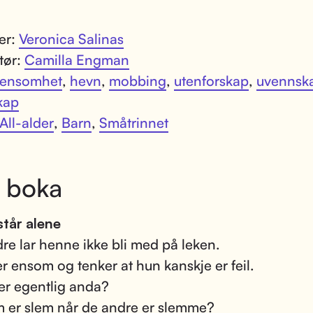
ter:
Veronica Salinas
atør:
Camilla Engman
ensomhet
,
hevn
,
mobbing
,
utenforskap
,
uvennsk
kap
All-alder
,
Barn
,
Småtrinnet
 boka
tår alene
re lar henne ikke bli med på leken.
r ensom og tenker at hun kanskje er feil.
r egentlig anda?
 er slem når de andre er slemme?