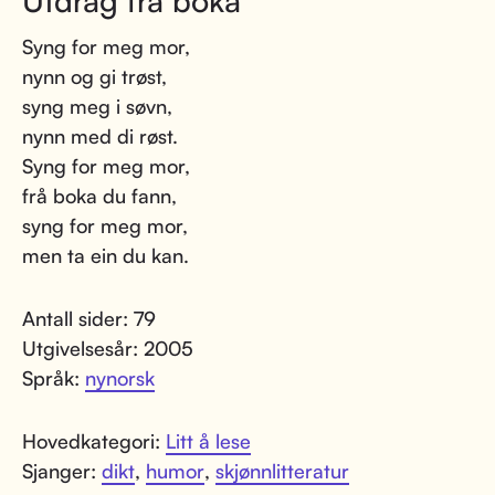
Utdrag fra boka
Syng for meg mor,
nynn og gi trøst,
syng meg i søvn,
nynn med di røst.
Syng for meg mor,
frå boka du fann,
syng for meg mor,
men ta ein du kan.
Antall sider: 79
Utgivelsesår: 2005
Språk:
nynorsk
Hovedkategori:
Litt å lese
Sjanger:
dikt
,
humor
,
skjønnlitteratur