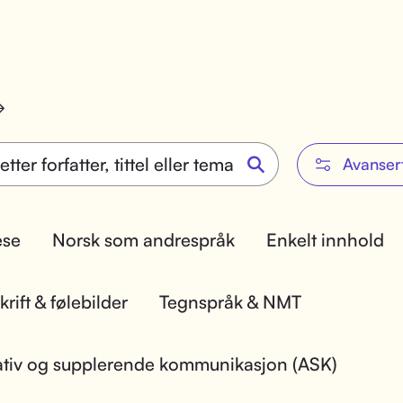
Avanser
lese
Norsk som andrespråk
Enkelt innhold
rift & følebilder
Tegnspråk & NMT
ativ og supplerende kommunikasjon (ASK)