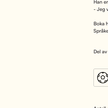
Han er 
- Jeg v
Boka h
Språke
Del av