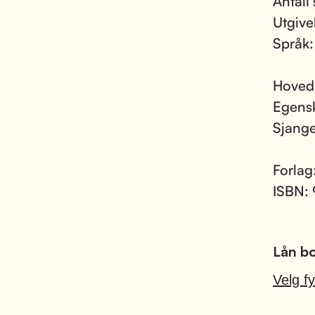
Antall 
Utgive
Språk
Hoved
Egens
Sjang
Forlag
ISBN:
Lån bo
Velg fy