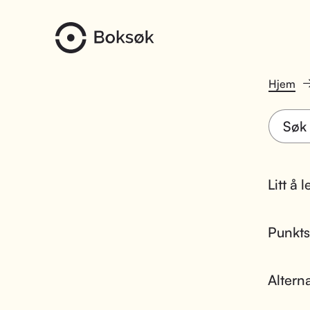
Hjem
Litt å 
Punktsk
Altern