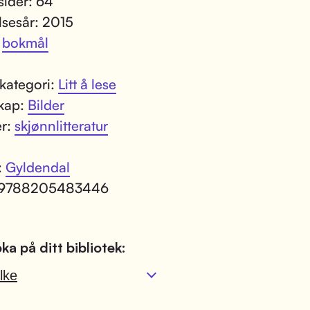
sider: 64
lsesår: 2015
:
bokmål
kategori:
Litt å lese
kap:
Bilder
er:
skjønnlitteratur
:
Gyldendal
 9788205483446
ka på ditt bibliotek:
lke