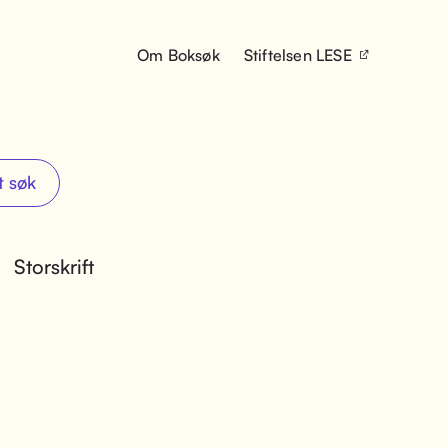
Om Boksøk
Stiftelsen LESE
t søk
Storskrift