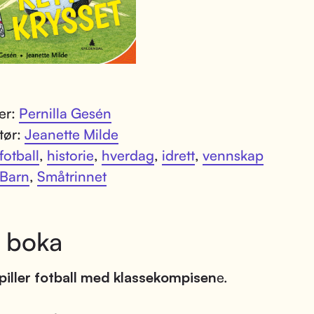
ter:
Pernilla Gesén
atør:
Jeanette Milde
fotball
,
historie
,
hverdag
,
idrett
,
vennskap
Barn
,
Småtrinnet
 boka
spiller fotball med klassekompisen
e.