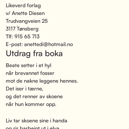
Likeverd forlag
v/ Anette Diesen
Trudvangveien 25
3117 Tønsberg
Tlf: 915 65 713
E-post: anettedi@hotmail.no
Utdrag fra boka
Beate setter i et hyl
når brevannet fosser
mot de nakne leggene hennes.
Det iser i tærne,
og det renner av skoene
når hun kommer opp.
Liv tar skoene sine i handa
og rir barbeint ut i elva.