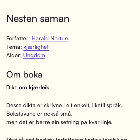
Nesten saman
Forfatter:
Harald Nortun
Tema:
kjærlighet
Alder:
Ungdom
Om boka
Dikt om kjærleik
Desse dikta er skrivne i eit enkelt, liketil språk.
Bokstavane er nokså små,
men det er berre ein setning på kvar linje.
Med få ord beskriv forfattaren korleis forelsking