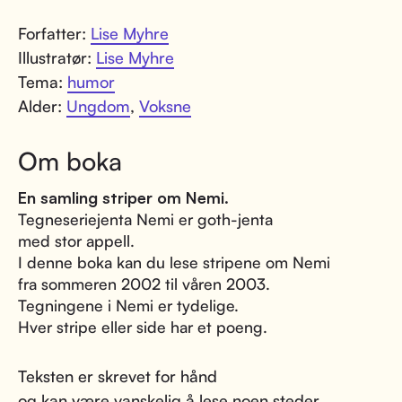
Forfatter:
Lise Myhre
Illustratør:
Lise Myhre
Tema:
humor
Alder:
Ungdom
,
Voksne
Om boka
En samling striper om Nemi.
Tegneseriejenta Nemi er goth-jenta
med stor appell.
I denne boka kan du lese stripene om Nemi
fra sommeren 2002 til våren 2003.
Tegningene i Nemi er tydelige.
Hver stripe eller side har et poeng.
Teksten er skrevet for hånd
og kan være vanskelig å lese noen steder.