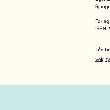
Sjang
Forlag
ISBN:
Lån bo
Velg fy