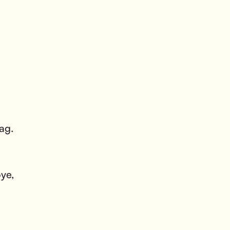
ag.
øye,