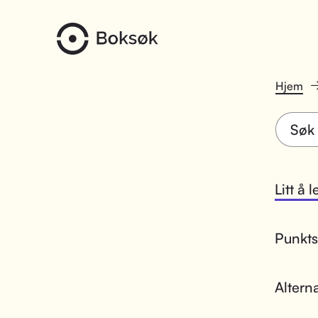
Hjem
Litt å 
Punktsk
Altern