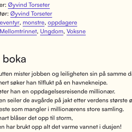
ter:
Øyvind Torseter
atør:
Øyvind Torseter
eventyr
,
monstre
,
oppdagere
Mellomtrinnet
,
Ungdom
,
Voksne
 boka
tten mister jobben og leiligheten sin på samme d
ert søker han tilflukt på en havnekneipe.
ter han en oppdagelsesreisende millionær.
 seiler de avgårde på jakt etter verdens største 
este som mangler i millionærens store samling.
art blåser det opp til storm,
n har brukt opp alt det varme vannet i dusjen!