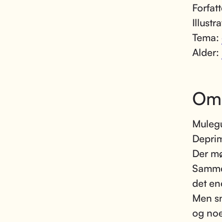
Forfat
Illustr
Tema:
Alder:
Om
Mulegu
Deprim
Der mø
Sammen
det en
Men sn
og noe