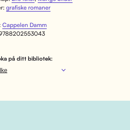
er:
grafiske romaner
:
Cappelen Damm
 9788202553043
ka på ditt bibliotek:
lke