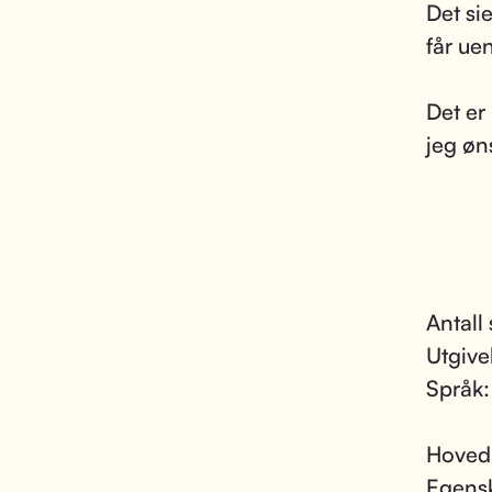
Det si
får ue
Det er
jeg øn
Antall 
Utgive
Språk
Hoved
Egens