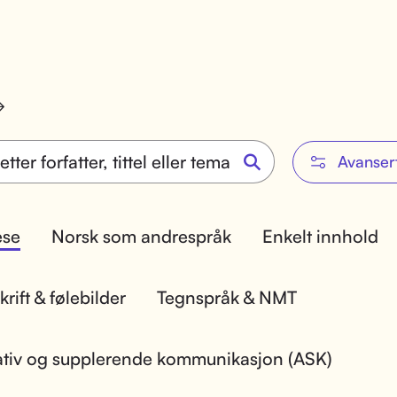
Avanser
lese
Norsk som andrespråk
Enkelt innhold
rift & følebilder
Tegnspråk & NMT
ativ og supplerende kommunikasjon (ASK)