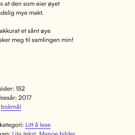
es at den som eier øyet
ndelig mye makt.
 akkurat et sånt øye
sker meg til samlingen min!
sider: 152
lsesår: 2017
:
bokmål
kategori:
Litt å lese
kap:
Lite tekst
,
Mange bilder