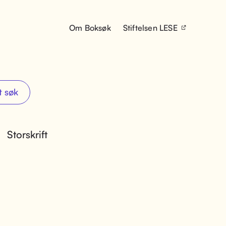
Om Boksøk
Stiftelsen LESE
t søk
Storskrift