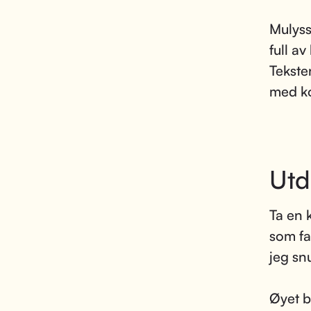
Mulyss
full a
Teksten
med ko
Utd
Ta en 
som fa
jeg sn
Øyet b