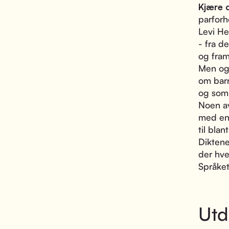
Kjære 
parforh
Levi He
- fra d
og fram
Men ogs
om bar
og som 
Noen av
med en
til bla
Diktene
der hve
Språket 
Utd