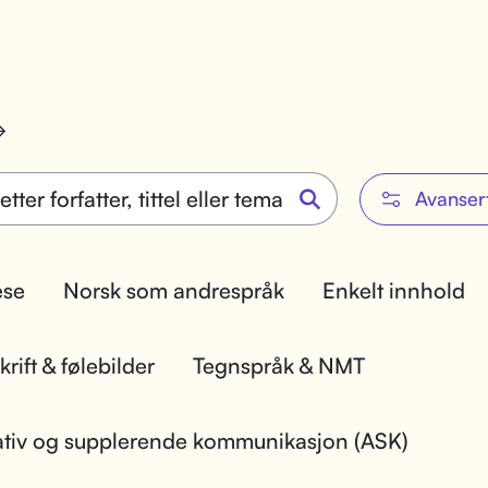
Avanser
lese
Norsk som andrespråk
Enkelt innhold
rift & følebilder
Tegnspråk & NMT
ativ og supplerende kommunikasjon (ASK)