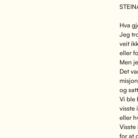
STEIN
Hva gj
Jeg tro
veit ik
eller f
Men je
Det va
misjo
og sat
Vi ble
visste
eller h
Visste
for at 