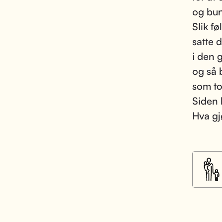
og bun
Slik f
satte 
i den 
og så 
som to
Siden 
Hva gj