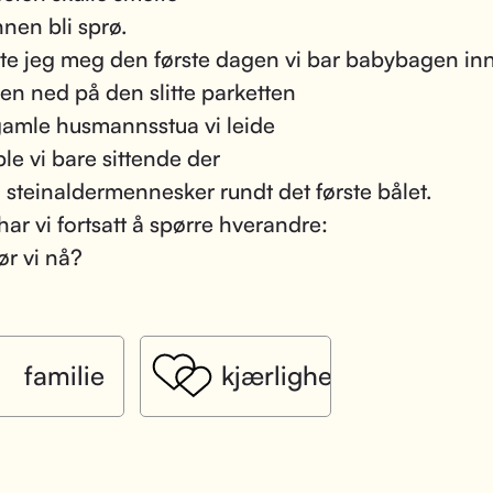
nen bli sprø.
ølte jeg meg den første dagen vi bar babybagen in
den ned på den slitte parketten
gamle husmannsstua vi leide
ble vi bare sittende der
 steinaldermennesker rundt det første bålet.
har vi fortsatt å spørre hverandre:
ør vi nå?
familie
kjærlighet