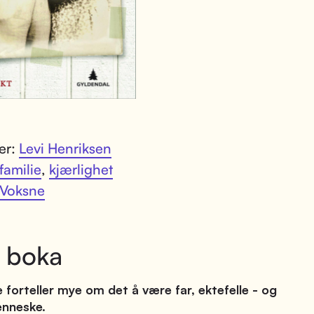
ter:
Levi Henriksen
familie
,
kjærlighet
Voksne
 boka
 forteller mye om det å være far, ektefelle - og
nneske.