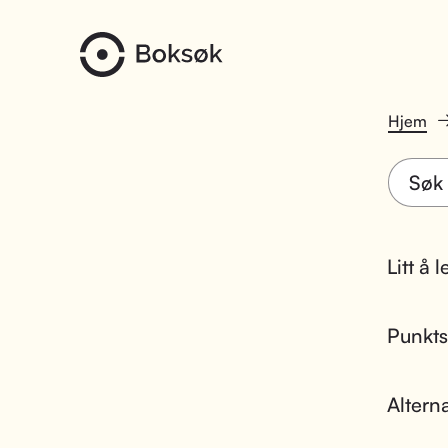
Hjem
Litt å 
Punktsk
Altern