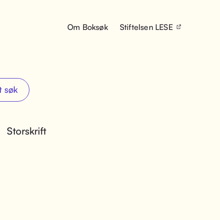
Om Boksøk
Stiftelsen LESE
t søk
Storskrift