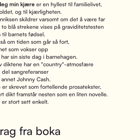
deg min kjære
er en hyllest til familielivet,
oldet, og til kjærligheten.
nriksen skildrer varsomt om det å være far
e to blå strekene vises på graviditetstesten
 til barnets fødsel.
å om tiden som går så fort,
net som vokser opp
har sin siste dag i barnehagen.
 diktene har en "country"-atmosfære
 del sangreferanser
nt annet Johnny Cash.
 er skrevet som fortellende prosatekster,
rt dikt framstår nesten som en liten novelle.
er stort sett enkelt.
rag fra boka