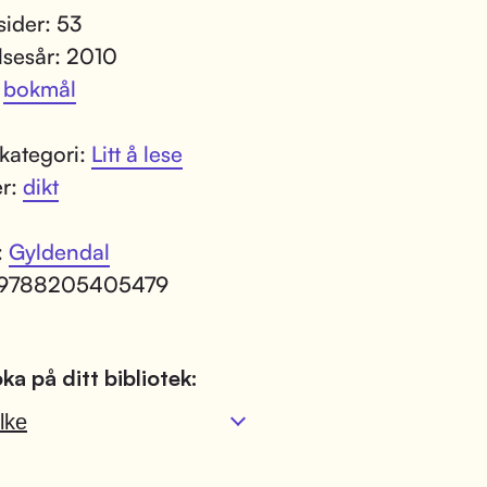
sider: 53
lsesår: 2010
:
bokmål
kategori:
Litt å lese
er:
dikt
:
Gyldendal
 9788205405479
ka på ditt bibliotek:
lke