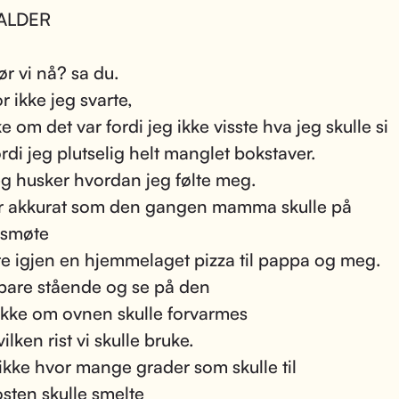
ALDER
ør vi nå? sa du.
r ikke jeg svarte,
ke om det var fordi jeg ikke visste hva jeg skulle si
ordi jeg plutselig helt manglet bokstaver.
g husker hvordan jeg følte meg.
r akkurat som den gangen mamma skulle på
nsmøte
te igjen en hjemmelaget pizza til pappa og meg.
 bare stående og se på den
 ikke om ovnen skulle forvarmes
vilken rist vi skulle bruke.
 ikke hvor mange grader som skulle til
osten skulle smelte