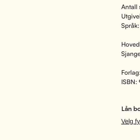
Antall 
Utgive
Språk
Hoved
Sjang
Forlag
ISBN:
Lån bo
Velg fy