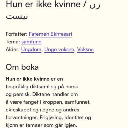
Hun er ikke kvinne / زن
نیست
Forfatter:
Fatemeh Ekhtesari
Tema:
samfunn
Alder:
Ungdom
,
Unge voksne
,
Voksne
Om boka
Hun er ikke kvinne
er en
tospråklig diktsamling på norsk
og persisk. Diktene handler om
å være fanget i kroppen, samfunnet,
ekteskapet og i egne og andres
forventninger. Frigjøring, identitet og
kjønn er temaer som går igjen.