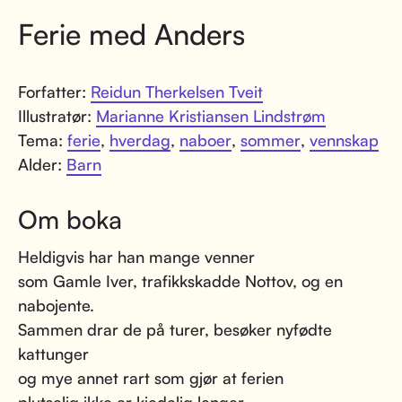
Ferie med Anders
Forfatter:
Reidun Therkelsen Tveit
Illustratør:
Marianne Kristiansen Lindstrøm
Tema:
ferie
,
hverdag
,
naboer
,
sommer
,
vennskap
Alder:
Barn
Om boka
Heldigvis har han mange venner
som Gamle Iver, trafikkskadde Nottov, og en
nabojente.
Sammen drar de på turer, besøker nyfødte
kattunger
og mye annet rart som gjør at ferien
plutselig ikke er kjedelig lenger