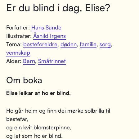
Er du blind i dag, Elise?
Forfatter:
Hans Sande
Illustratør:
Åshild Irgens
Tema:
besteforeldre
,
døden
,
familie
,
sorg
,
vennskap
Alder:
Barn
,
Småtrinnet
Om boka
Elise leikar at ho er blind.
Ho går heim og finn dei mørke solbrilla til
bestefar,
og ein kvit blomsterpinne,
og let som ho er blind.