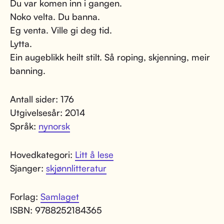
Du var komen inn i gangen.
Noko velta. Du banna.
Eg venta. Ville gi deg tid.
Lytta.
Ein augeblikk heilt stilt. Så roping, skjenning, meir
banning.
Antall sider: 176
Utgivelsesår: 2014
Språk:
nynorsk
Hovedkategori:
Litt å lese
Sjanger:
skjønnlitteratur
Forlag:
Samlaget
ISBN: 9788252184365