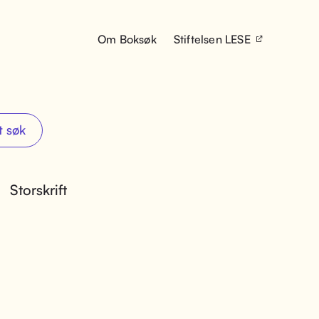
Om Boksøk
Stiftelsen LESE
t søk
Storskrift