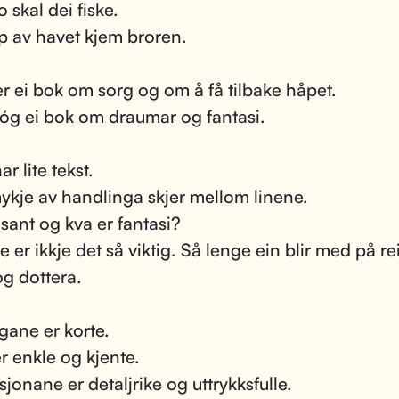
 skal dei fiske.
 av havet kjem broren.
er ei bok om sorg og om å få tilbake håpet.
 óg ei bok om draumar og fantasi.
r lite tekst.
kje av handlinga skjer mellom linene.
 sant og kva er fantasi?
 er ikkje det så viktig. Så lenge ein blir med på rei
og dottera.
gane er korte.
r enkle og kjente.
asjonane er detaljrike og uttrykksfulle.