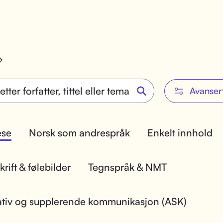
Avanser
lese
Norsk som andrespråk
Enkelt innhold
rift & følebilder
Tegnspråk & NMT
ativ og supplerende kommunikasjon (ASK)