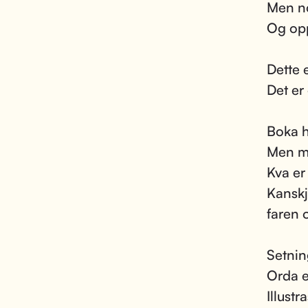
Men no
Og opp
Dette 
Det er
Boka ha
Men my
Kva er
Kanskje
faren 
Setnin
Orda e
Illustr