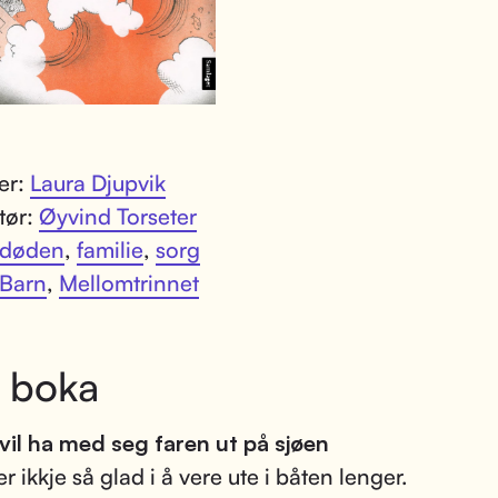
ter:
Laura Djupvik
atør:
Øyvind Torseter
døden
,
familie
,
sorg
Barn
,
Mellomtrinnet
 boka
vil ha med seg faren ut på sjøen
r ikkje så glad i å vere ute i båten lenger.