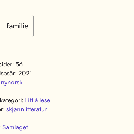
familie
sider: 56
lsesår: 2021
:
nynorsk
kategori:
Litt å lese
er:
skjønnlitteratur
:
Samlaget