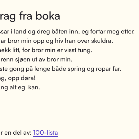
rag fra boka
ssar i land og dreg båten inn, eg fortar meg etter.
ftar bror min opp og hiv han over skuldra.
kk litt, for bror min er visst tung.
renn sjøen ut av bror min.
rste gong på lenge både spring og ropar far.
eg, opp døra!
ing alt eg kan.
r en del av:
100-lista