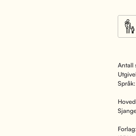
Antall 
Utgive
Språk
Hoved
Sjang
Forlag