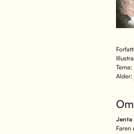
Forfat
Illustr
Tema:
Alder:
Om
Jenta 
Faren e