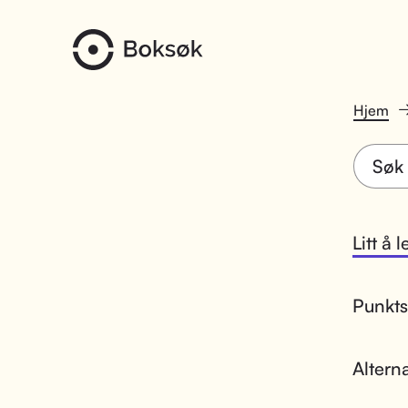
Hjem
Litt å 
Punktsk
Altern