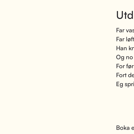
Utd
Far va
Far lø
Han kne
Og no 
For fø
Fort d
Eg spr
Boka e