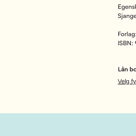
Egens
Sjang
Forlag
ISBN:
Lån bo
Velg fy