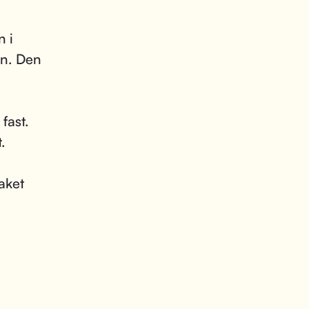
n i
inn. Den
fast.
.
taket