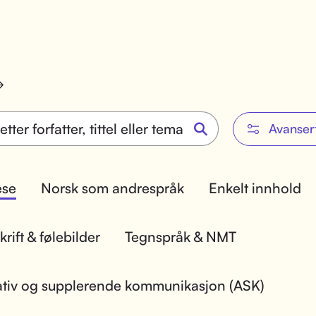
Avanser
lese
Norsk som andrespråk
Enkelt innhold
rift & følebilder
Tegnspråk & NMT
ativ og supplerende kommunikasjon (ASK)