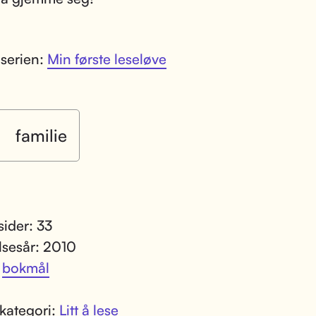
 serien:
Min første leseløve
familie
sider: 33
lsesår: 2010
:
bokmål
kategori:
Litt å lese