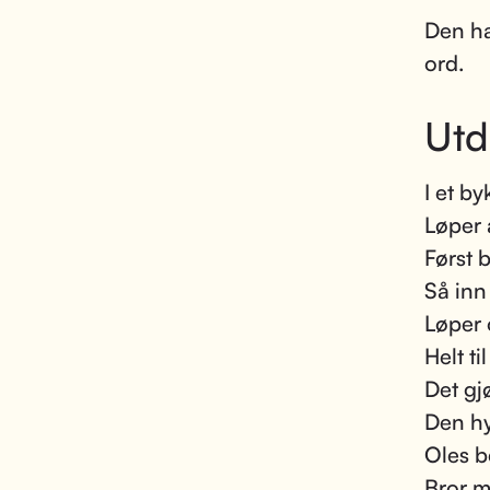
Den har
ord.
Utd
I et by
Løper 
Først b
Så inn
Løper 
Helt ti
Det gjø
Den hy
Oles b
Bror 