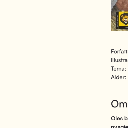
Forfat
Illustr
Tema:
Alder:
Om
Oles b
nysgje