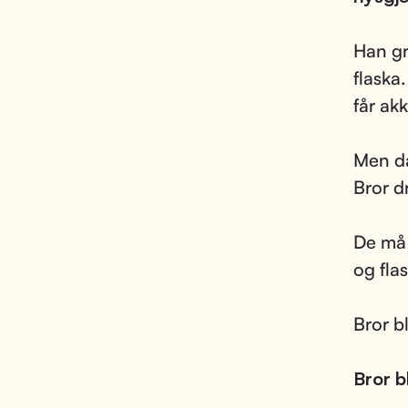
Han gr
flaska.
får akk
Men da
Bror dr
De må 
og fla
Bror bl
Bror b