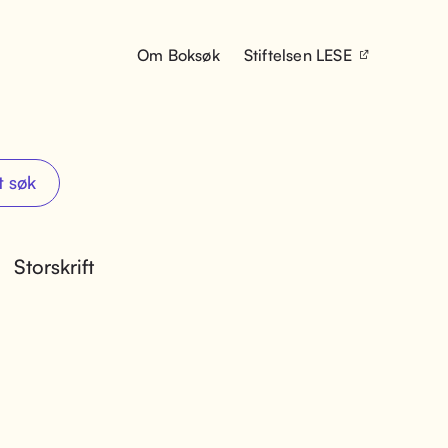
Om Boksøk
Stiftelsen LESE
t søk
Storskrift