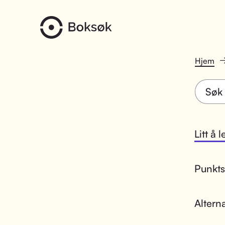
Hjem
Litt å 
Punktsk
Altern