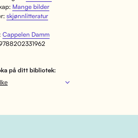
kap:
Mange bilder
er:
skjønnlitteratur
:
Cappelen Damm
 9788202331962
ka på ditt bibliotek:
lke