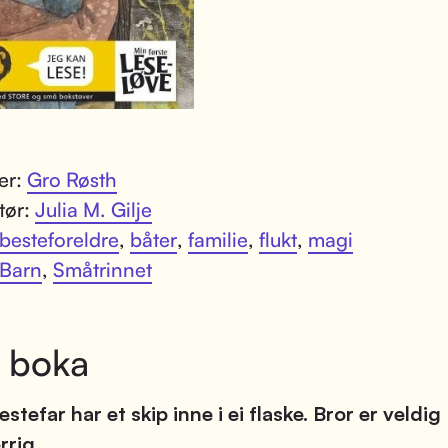
ter:
Gro Røsth
atør:
Julia M. Gilje
besteforeldre
,
båter
,
familie
,
flukt
,
magi
Barn
,
Småtrinnet
 boka
estefar har et skip inne i ei flaske. Bror er veldig
rrig.