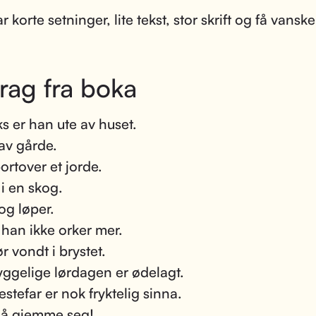
 korte setninger, lite tekst, stor skrift og få vanske
rag fra boka
ks er han ute av huset.
av gårde.
ortover et jorde.
 i en skog.
og løper.
l han ikke orker mer.
r vondt i brystet.
ggelige lørdagen er ødelagt.
estefar er nok fryktelig sinna.
må gjemme seg!