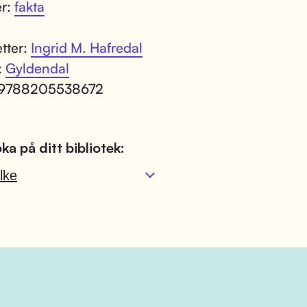
er:
fakta
tter:
Ingrid M. Hafredal
:
Gyldendal
 9788205538672
ka på ditt bibliotek:
lke