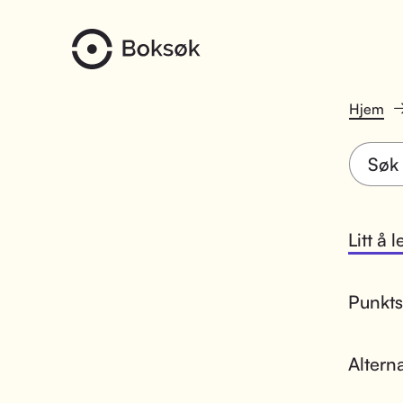
Hjem
Litt å 
Punktsk
Altern