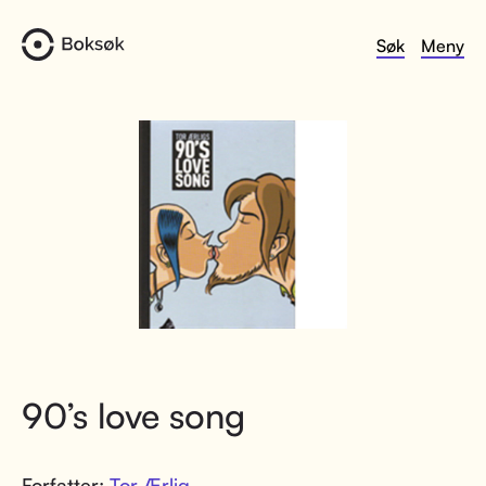
Søk
Meny
90’s love song
Forfatter:
Tor Ærlig