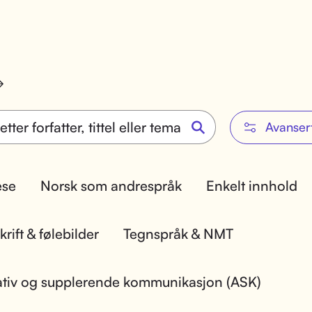
Avanser
lese
Norsk som andrespråk
Enkelt innhold
rift & følebilder
Tegnspråk & NMT
ativ og supplerende kommunikasjon (ASK)