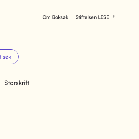
Om Boksøk
Stiftelsen LESE
t søk
Storskrift