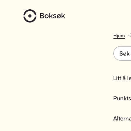
Hjem
Litt å 
Punktsk
Altern