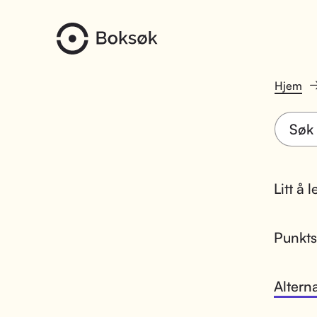
Hjem
Litt å 
Punktsk
Altern