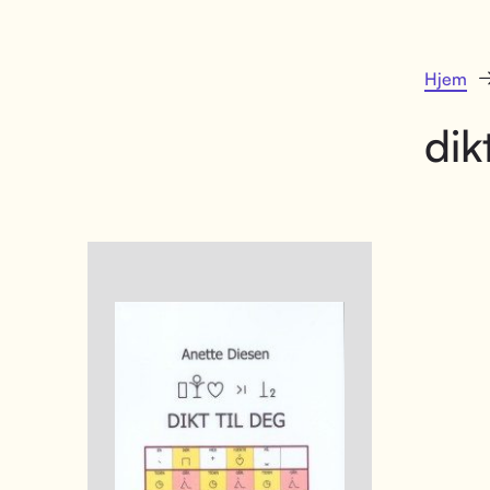
Hjem
dik