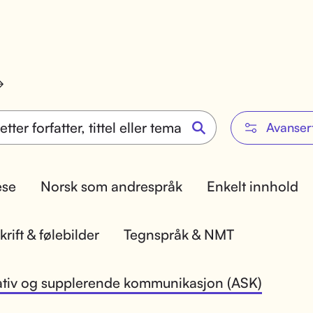
Avanser
lese
Norsk som andrespråk
Enkelt innhold
rift & følebilder
Tegnspråk & NMT
ativ og supplerende kommunikasjon (ASK)