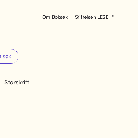
Om Boksøk
Stiftelsen LESE
t søk
Storskrift