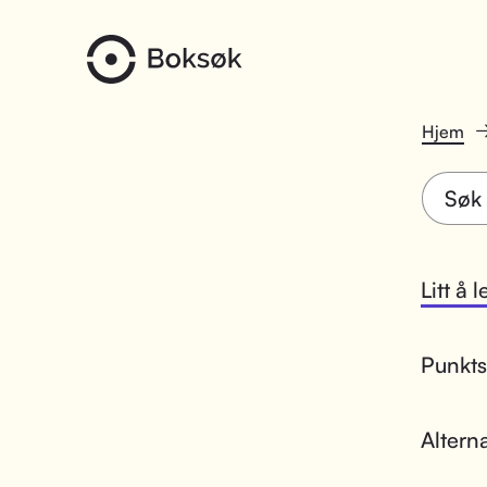
Hjem
Litt å 
Punktsk
Altern