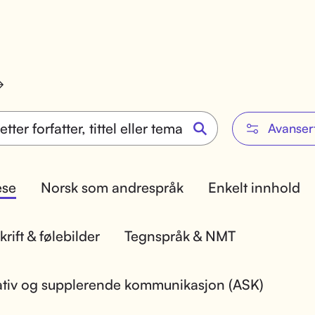
Avanser
lese
Norsk som andrespråk
Enkelt innhold
rift & følebilder
Tegnspråk & NMT
ativ og supplerende kommunikasjon (ASK)