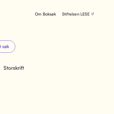
Om Boksøk
Stiftelsen LESE
t søk
Storskrift