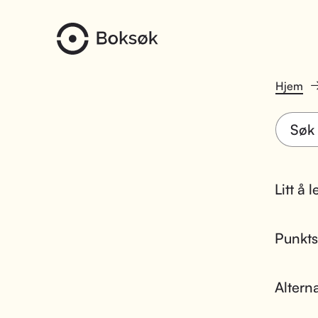
Hjem
Litt å 
Punktsk
Altern