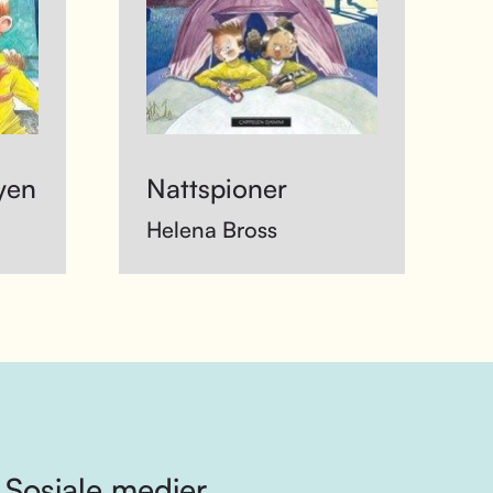
yen
Nattspioner
Helena Bross
Sosiale medier