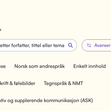
Avanser
lese
Norsk som andrespråk
Enkelt innhold
rift & følebilder
Tegnspråk & NMT
ativ og supplerende kommunikasjon (ASK)