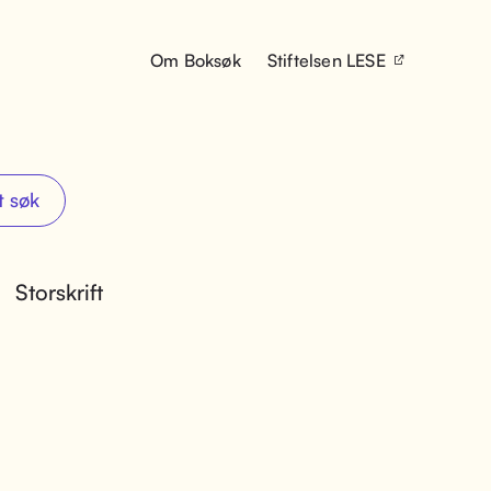
Om Boksøk
Stiftelsen LESE
t søk
Storskrift