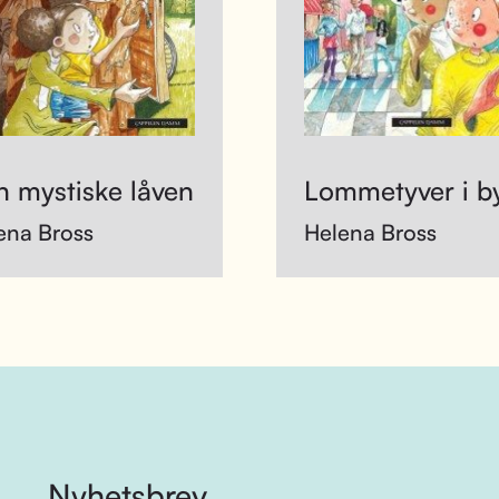
 mystiske låven
Lommetyver i b
ena Bross
Helena Bross
Nyhetsbrev