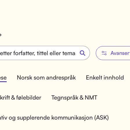
Avanser
lese
Norsk som andrespråk
Enkelt innhold
rift & følebilder
Tegnspråk & NMT
ativ og supplerende kommunikasjon (ASK)