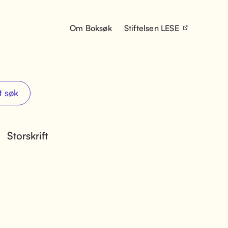
Om Boksøk
Stiftelsen LESE
t søk
Storskrift