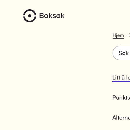
Hjem
Litt å 
Punktsk
Altern