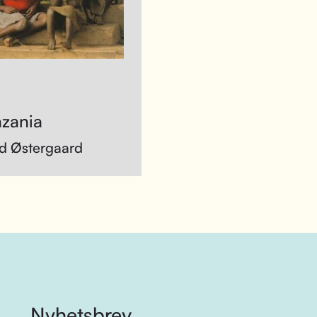
nzania
d Østergaard
Nyhetsbrev