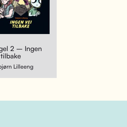
gel 2 – Ingen
 tilbake
bjørn Lilleeng