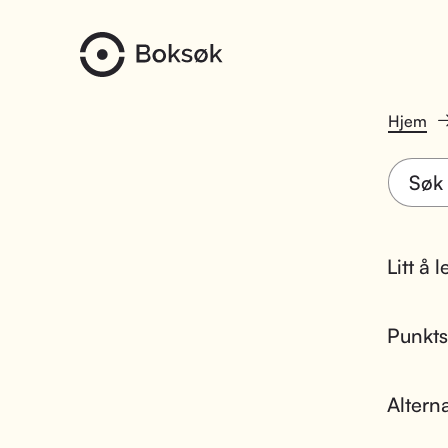
Hjem
Litt å 
Punktsk
Altern