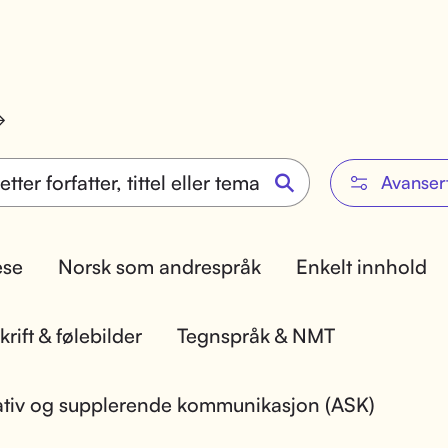
Avanser
lese
Norsk som andrespråk
Enkelt innhold
rift & følebilder
Tegnspråk & NMT
ativ og supplerende kommunikasjon (ASK)