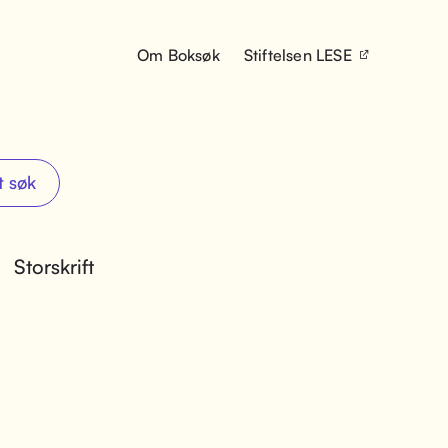
Om Boksøk
Stiftelsen LESE
t søk
Storskrift