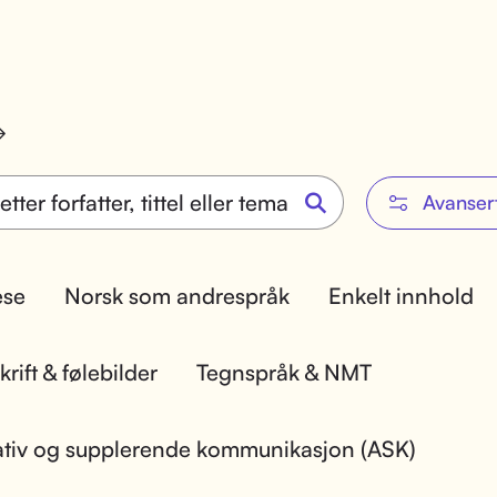
Avanser
lese
Norsk som andrespråk
Enkelt innhold
rift & følebilder
Tegnspråk & NMT
ativ og supplerende kommunikasjon (ASK)