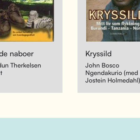
de naboer
Kryssild
dun Therkelsen
John Bosco
t
Ngendakurio (med
Jostein Holmedahl