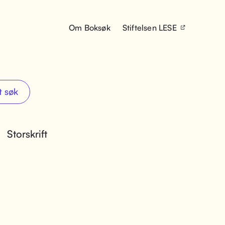
Om Boksøk
Stiftelsen LESE
t søk
Storskrift