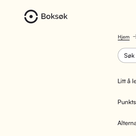
Hjem
Litt å 
Punktsk
Altern