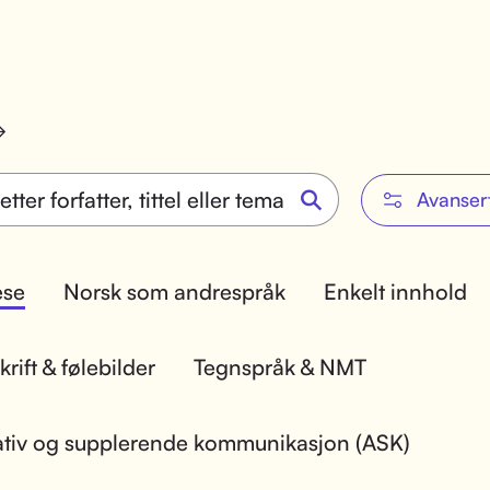
Avanser
lese
Norsk som andrespråk
Enkelt innhold
rift & følebilder
Tegnspråk & NMT
ativ og supplerende kommunikasjon (ASK)