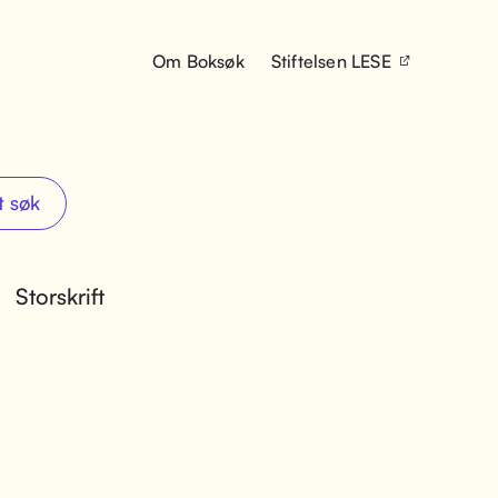
Om Boksøk
Stiftelsen LESE
t søk
Storskrift