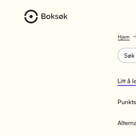
Hjem
Litt å 
Punktsk
Altern