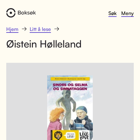
Søk
Meny
Hjem
Litt å lese
Øistein Hølleland