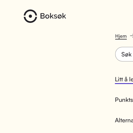
Hjem
Litt å 
Punktsk
Altern