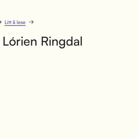
Litt å lese
 Lórien Ringdal