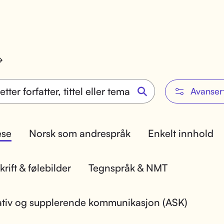
Avanser
lese
Norsk som andrespråk
Enkelt innhold
rift & følebilder
Tegnspråk & NMT
ativ og supplerende kommunikasjon (ASK)