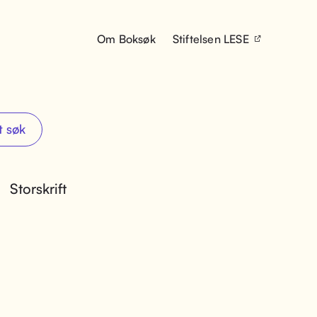
Om Boksøk
Stiftelsen LESE
t søk
Storskrift