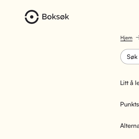
Hjem
Litt å 
Punktsk
Altern