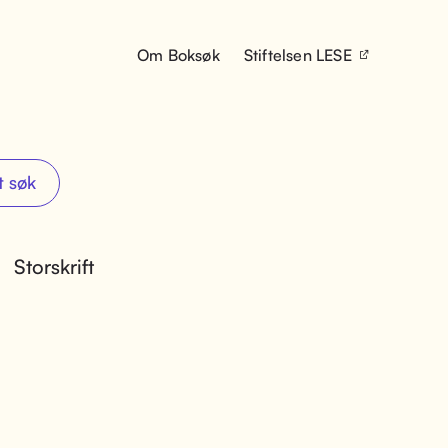
Om Boksøk
Stiftelsen LESE
t søk
Storskrift