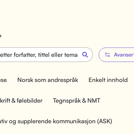
Avanser
lese
Norsk som andrespråk
Enkelt innhold
rift & følebilder
Tegnspråk & NMT
ativ og supplerende kommunikasjon (ASK)