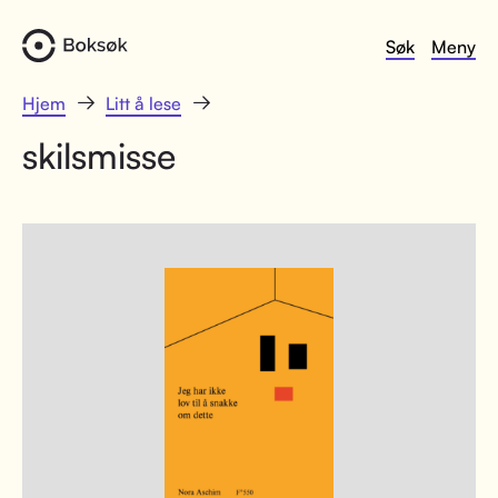
Søk
Meny
Hjem
Litt å lese
skilsmisse