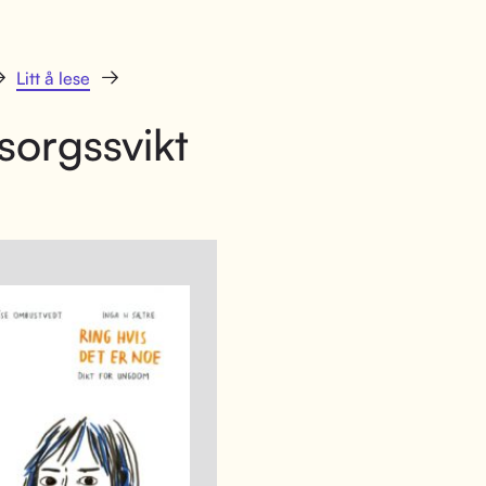
Litt å lese
orgssvikt