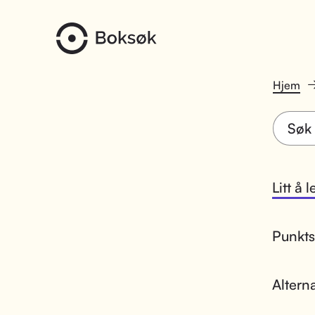
Hjem
Litt å 
Punktsk
Altern