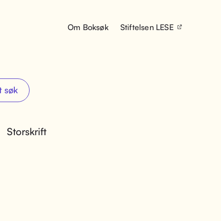
Om Boksøk
Stiftelsen LESE
t søk
Storskrift