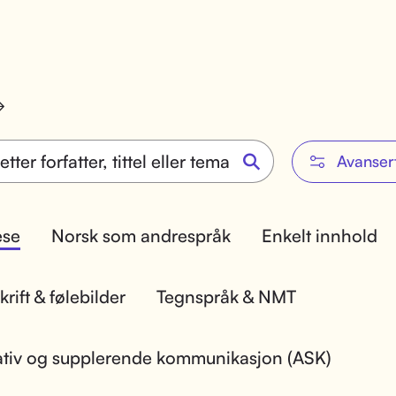
Avanser
lese
Norsk som andrespråk
Enkelt innhold
rift & følebilder
Tegnspråk & NMT
ativ og supplerende kommunikasjon (ASK)