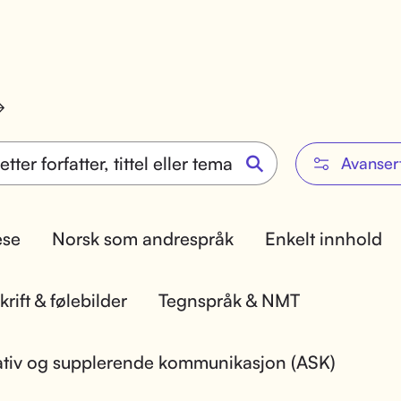
Avanser
lese
Norsk som andrespråk
Enkelt innhold
rift & følebilder
Tegnspråk & NMT
ativ og supplerende kommunikasjon (ASK)