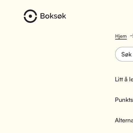
Hjem
Litt å 
Punktsk
Altern