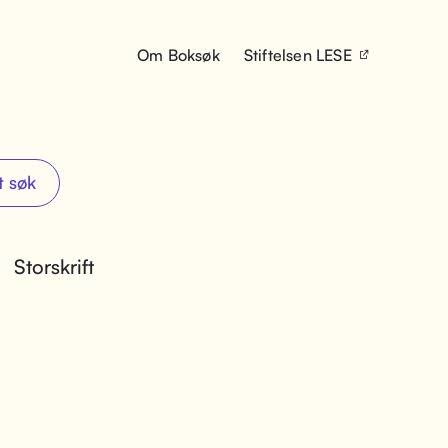
Om Boksøk
Stiftelsen LESE
t søk
Storskrift