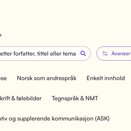
Avanser
lese
Norsk som andrespråk
Enkelt innhold
rift & følebilder
Tegnspråk & NMT
ativ og supplerende kommunikasjon (ASK)