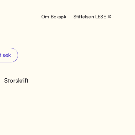
Om Boksøk
Stiftelsen LESE
t søk
Storskrift