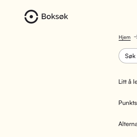
Hjem
Litt å 
Punktsk
Altern