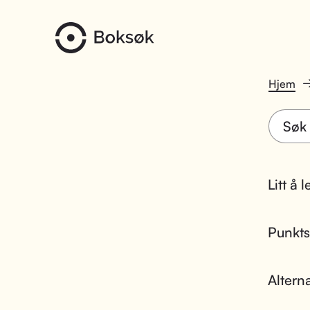
Hjem
Litt å 
Punktsk
Altern