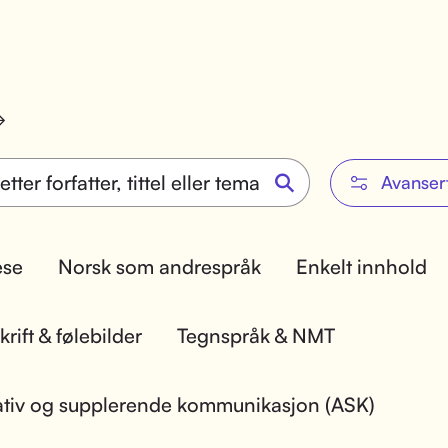
Avanser
lese
Norsk som andrespråk
Enkelt innhold
rift & følebilder
Tegnspråk & NMT
ativ og supplerende kommunikasjon (ASK)