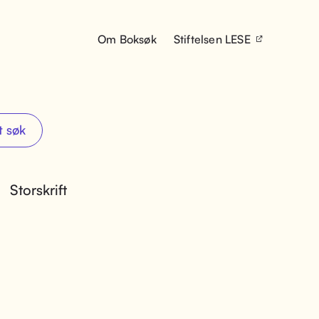
Om Boksøk
Stiftelsen LESE
t søk
Storskrift