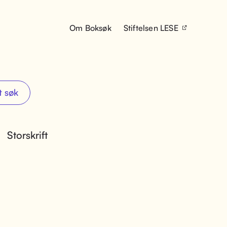
Om Boksøk
Stiftelsen LESE
t søk
Storskrift