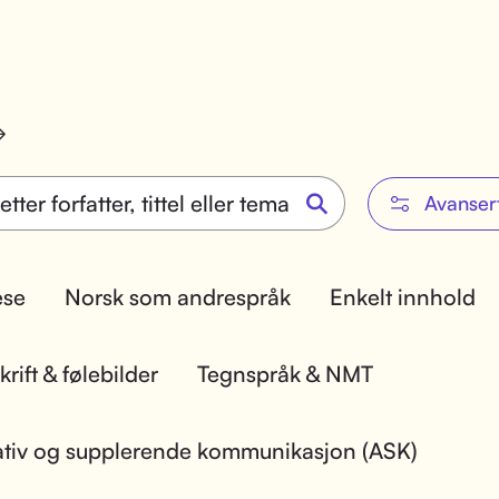
Avanser
lese
Norsk som andrespråk
Enkelt innhold
rift & følebilder
Tegnspråk & NMT
ativ og supplerende kommunikasjon (ASK)