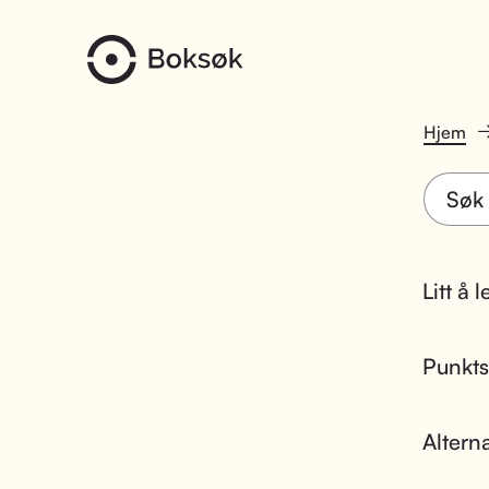
Hjem
Litt å 
Punktsk
Altern