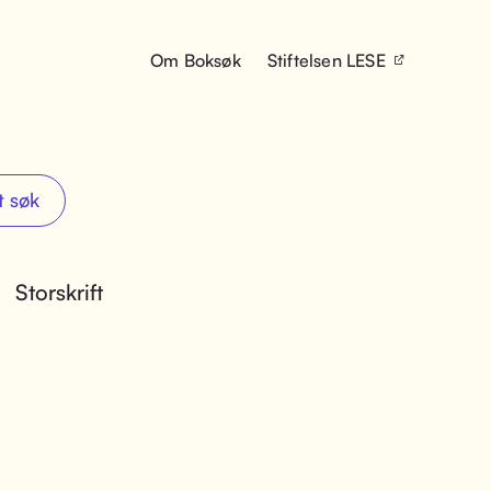
Om Boksøk
Stiftelsen LESE
t søk
Storskrift