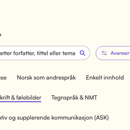
Avanser
lese
Norsk som andrespråk
Enkelt innhold
rift & følebilder
Tegnspråk & NMT
ativ og supplerende kommunikasjon (ASK)