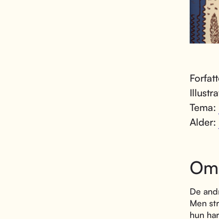
Forfat
Illustr
Tema:
Alder:
Om
De andr
Men str
hun har