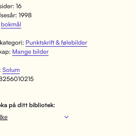
sider: 16
lsesår: 1998
:
bokmål
kategori:
Punktskrift & følebilder
kap:
Mange bilder
:
Solum
 8256010215
ka på ditt bibliotek:
lke