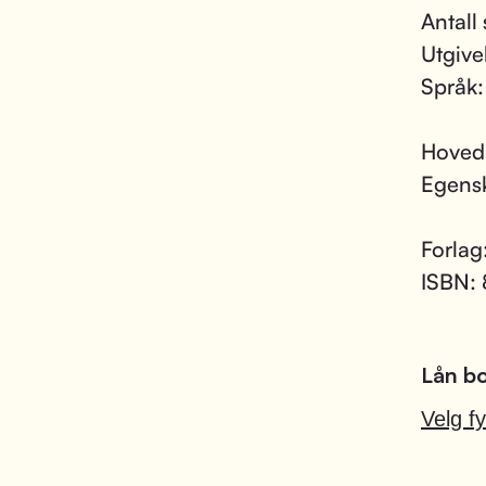
Antall 
Utgive
Språk
Hoved
Egens
Forlag
ISBN:
Lån bo
Velg fy