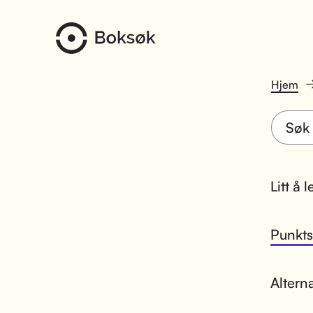
Hjem
Litt å 
Punktsk
Altern