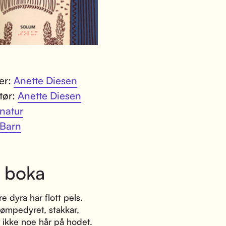
ter:
Anette Diesen
atør:
Anette Diesen
natur
Barn
 boka
e dyra har flott pels.
ømpedyret, stakkar,
 ikke noe hår på hodet.