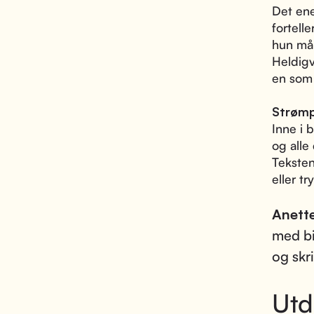
Det ene
fortell
hun må
Heldigv
en som 
Strømp
Inne i 
og alle
Teksten
eller tr
Anett
med bi
og skr
Utd