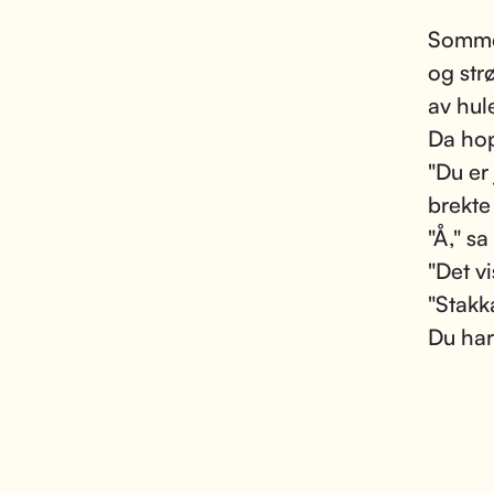
Somme
og str
av hul
Da hopp
"Du er 
brekte
"Å," s
"Det vi
"Stakk
Du har