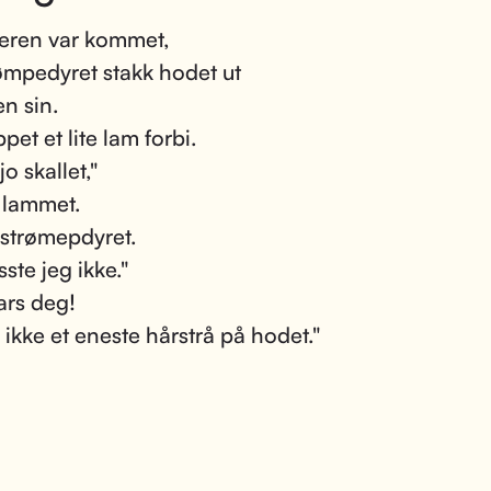
ren var kommet,
ømpedyret stakk hodet ut
en sin.
et et lite lam forbi.
jo skallet,"
 lammet.
a strømepdyret.
sste jeg ikke."
ars deg!
 ikke et eneste hårstrå på hodet."