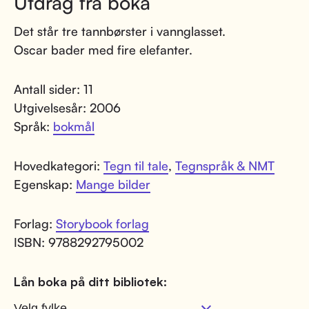
Utdrag fra boka
Det står tre tannbørster i vannglasset.
Oscar bader med fire elefanter.
Antall sider: 11
Utgivelsesår: 2006
Språk:
bokmål
Hovedkategori:
Tegn til tale
,
Tegnspråk & NMT
Egenskap:
Mange bilder
Forlag:
Storybook forlag
ISBN: 9788292795002
Lån boka på ditt bibliotek: