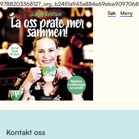
9788203368127_org_b2451a943a884e69ebe9097068
Søk
Meny
Kontakt oss