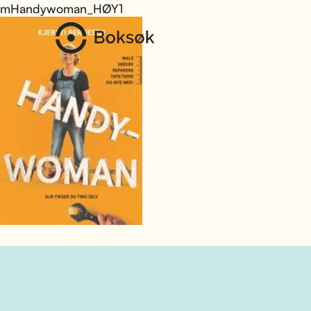
mHandywoman_HØY1