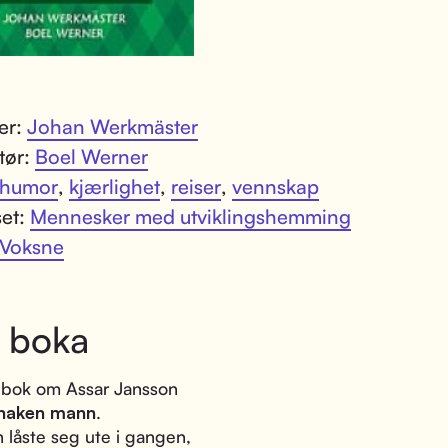
ter:
Johan Werkmäster
atør:
Boel Werner
humor
,
kjærlighet
,
reiser
,
vennskap
set:
Mennesker med utviklingshemming
Voksne
 boka
 bok om Assar Jansson
naken mann
.
 låste seg ute i gangen,