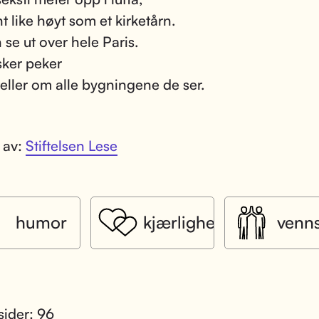
t like høyt som et kirketårn.
 se ut over hele Paris.
sker peker
teller om alle bygningene de ser.
t av:
Stiftelsen Lese
humor
kjærlighet
venn
sider: 96