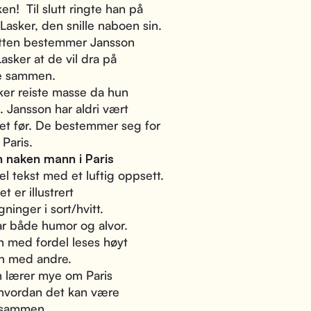
ken! Til slutt ringte han på
 Lasker, den snille naboen sin.
tten bestemmer Jansson
Lasker at de vil dra på
se sammen.
ker reiste masse da hun
. Jansson har aldri vært
det før. De bestemmer seg for
l Paris.
n naken mann i Paris
el tekst med et luftig oppsett.
t er illustrert
ninger i sort/hvitt.
r både humor og alvor.
 med fordel leses høyt
 med andre.
 lærer mye om Paris
hvordan det kan være
e sammen.