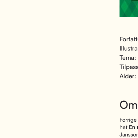
Forfat
Illustr
Tema:
Tilpas
Alder:
Om
Forrige
het
En 
Jansson