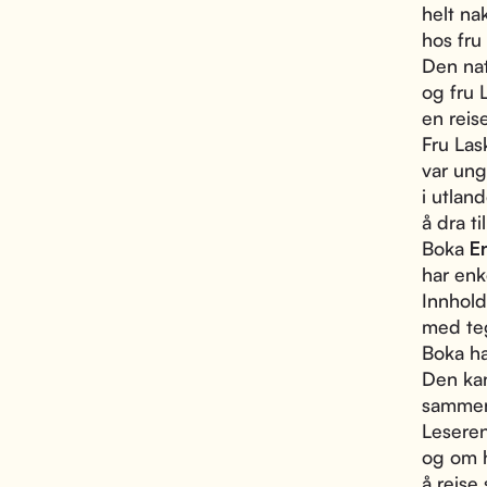
helt na
hos fru
Den na
og fru 
en rei
Fru Las
var ung
i utlan
å dra ti
Boka
E
har enk
Innholde
med teg
Boka ha
Den kan
sammen
Leseren
og om 
å reis