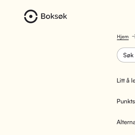
Hjem
Litt å 
Punktsk
Altern