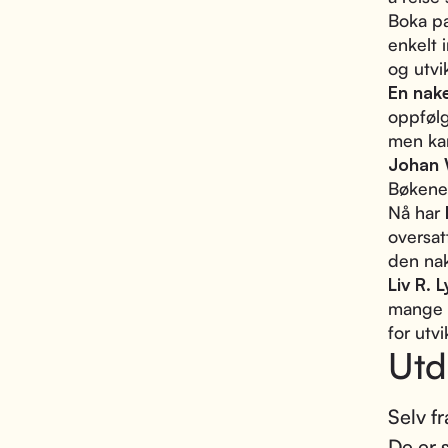
Boka pa
enkelt 
og utv
En nak
oppføl
men kan
Johan 
Bøkene 
Nå har
oversa
den nak
Liv R. 
mange f
for utv
Utd
Selv fr
De er s