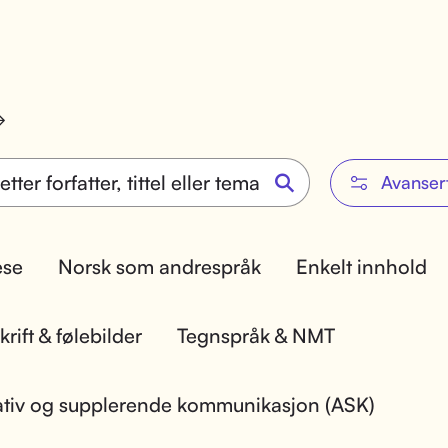
Avanser
lese
Norsk som andrespråk
Enkelt innhold
rift & følebilder
Tegnspråk & NMT
ativ og supplerende kommunikasjon (ASK)