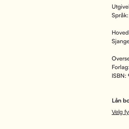
Utgive
Språk
Hoved
Sjang
Overse
Forlag
ISBN:
Lån bo
Velg fy