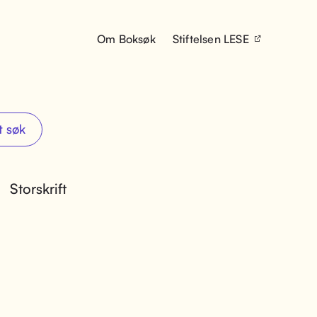
Om Boksøk
Stiftelsen LESE
t søk
Storskrift