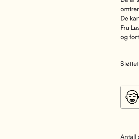
omtren
De kan
Fru La
og for
Støtte
Antall 