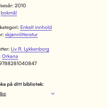
lsesår: 2010
:
bokmål
kategori:
Enkelt innhold
er:
skjønnlitteratur
tter:
Liv R. Lykkenborg
:
Orkana
 9788281040847
ka på ditt bibliotek:
lke