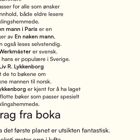
sser for alle som ønsker
innhold, både eldre lesere
iklingshemmede.
en mann i Paris
er en
ger av
En naken mann
,
 også leses selvstendig.
Werkmäster
er svensk.
hans er populære i Sverige.
Liv R. Lykkenborg
tt de to bøkene om
ne mannen til norsk.
Lykkenborg
er kjent for å ha laget
lotte bøker som passer spesielt
iklingshemmede.
rag fra boka
a det første planet er utsikten fantastisk.
eksti meter opp i lufta,