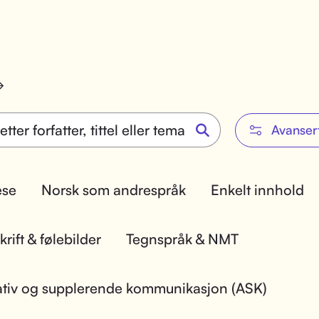
Avanser
lese
Norsk som andrespråk
Enkelt innhold
rift & følebilder
Tegnspråk & NMT
ativ og supplerende kommunikasjon (ASK)