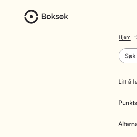
Hjem
Litt å 
Punktsk
Altern