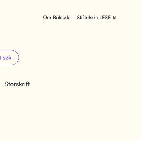
Om Boksøk
Stiftelsen LESE
t søk
Storskrift