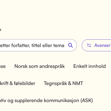
Avanser
lese
Norsk som andrespråk
Enkelt innhold
rift & følebilder
Tegnspråk & NMT
ativ og supplerende kommunikasjon (ASK)