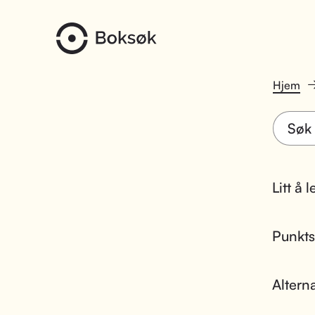
Hjem
Litt å 
Punktsk
Altern