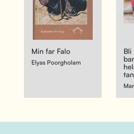
Min far Falo
Bli
ba
Elyas Poorgholam
hel
tan
Mar