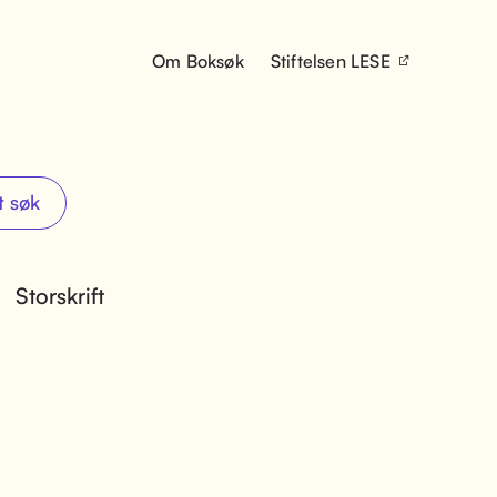
Om Boksøk
Stiftelsen LESE
t søk
Storskrift