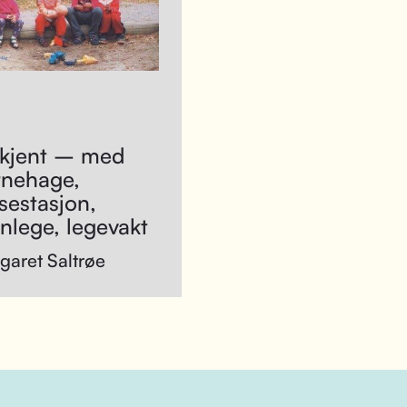
 kjent – med
rnehage,
sestasjon,
nlege, legevakt
garet Saltrøe