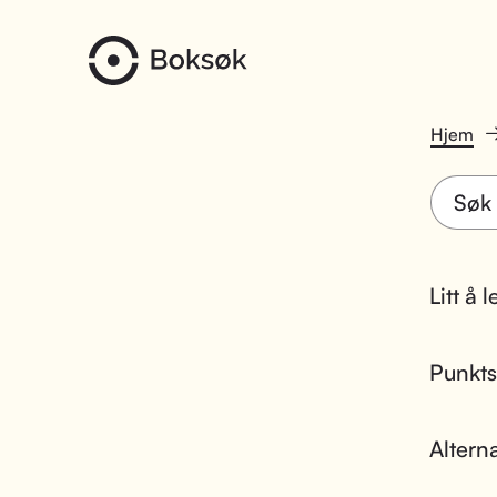
Hjem
Litt å 
Punktsk
Altern