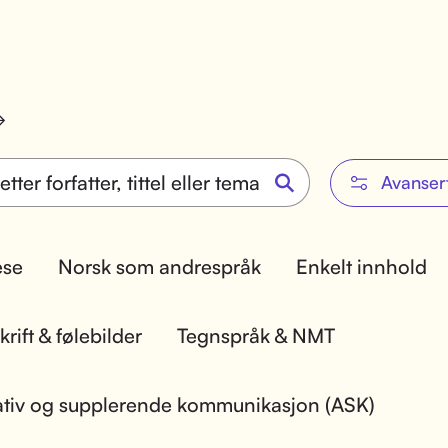
Avanser
lese
Norsk som andrespråk
Enkelt innhold
rift & følebilder
Tegnspråk & NMT
ativ og supplerende kommunikasjon (ASK)