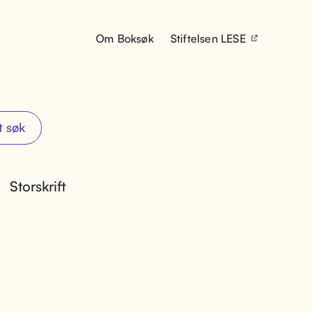
Om Boksøk
Stiftelsen LESE
t søk
Storskrift