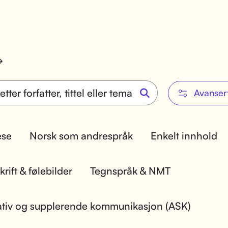
Avanser
lese
Norsk som andrespråk
Enkelt innhold
rift & følebilder
Tegnspråk & NMT
ativ og supplerende kommunikasjon (ASK)