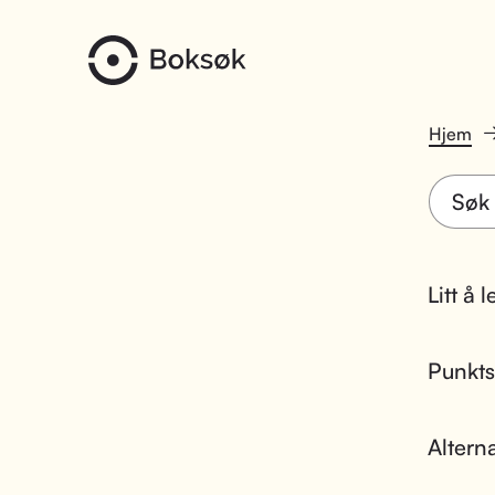
Hjem
Litt å 
Punktsk
Altern