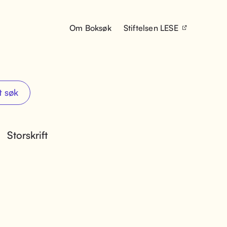
Om Boksøk
Stiftelsen LESE
t søk
Storskrift