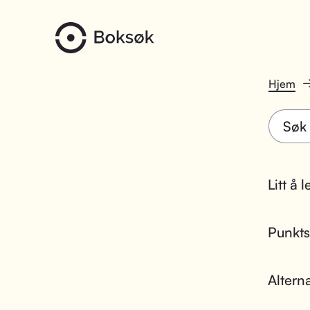
Hjem
Litt å 
Punktsk
Altern