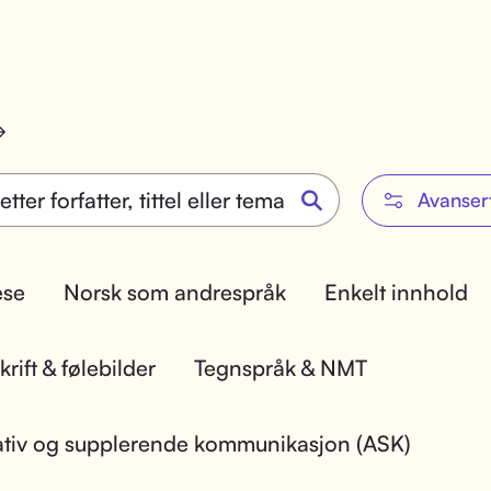
Avanser
lese
Norsk som andrespråk
Enkelt innhold
rift & følebilder
Tegnspråk & NMT
ativ og supplerende kommunikasjon (ASK)