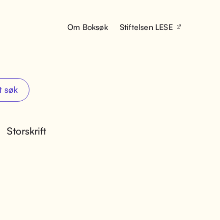
Om Boksøk
Stiftelsen LESE
t søk
Storskrift